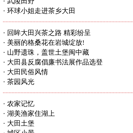
·
武陵田野
·
环球小姐走进茶乡大田
·
回眸大田兴茶之路 精彩纷呈
·
美丽的格桑花在岩城绽放!
·
山野遗珠，盖世土堡闽中藏
·
大田县反腐倡廉书法展作品选登
·
大田民俗风情
·
茶园风光
·
农家记忆
·
湖美渔家住湖上
·
大田土堡