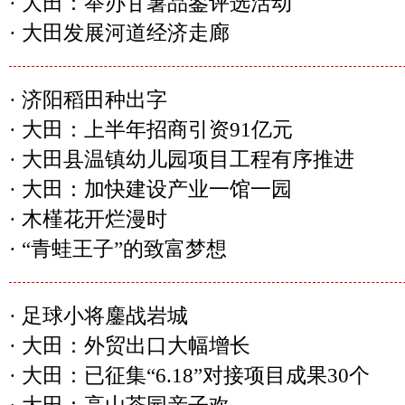
·
大田：举办甘薯品鉴评选活动
·
大田发展河道经济走廊
·
济阳稻田种出字
·
大田：上半年招商引资91亿元
·
大田县温镇幼儿园项目工程有序推进
·
大田：加快建设产业一馆一园
·
木槿花开烂漫时
·
“青蛙王子”的致富梦想
·
足球小将鏖战岩城
·
大田：外贸出口大幅增长
·
大田：已征集“6.18”对接项目成果30个