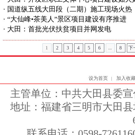
·
国道纵五线大田段（二期）施工现场火热
·
“大仙峰•茶美人”景区项目建设有序推进
·
大田：首批光伏扶贫项目并网发电
1
2
3
4
5
6
...
8
下
设为首页
加入收
|
主管单位：中共大田县委宣
地址：福建省三明市大田县
联系电话：0598-726116