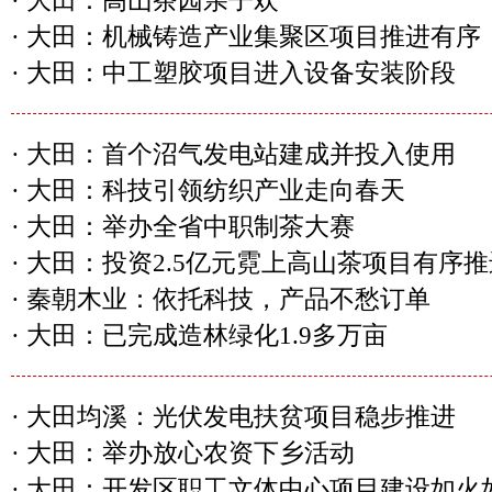
·
大田：高山茶园亲子欢
·
大田：机械铸造产业集聚区项目推进有序
·
大田：中工塑胶项目进入设备安装阶段
·
大田：首个沼气发电站建成并投入使用
·
大田：科技引领纺织产业走向春天
·
大田：举办全省中职制茶大赛
·
大田：投资2.5亿元霓上高山茶项目有序推
·
秦朝木业：依托科技，产品不愁订单
·
大田：已完成造林绿化1.9多万亩
·
大田均溪：光伏发电扶贫项目稳步推进
·
大田：举办放心农资下乡活动
·
大田：开发区职工文体中心项目建设如火